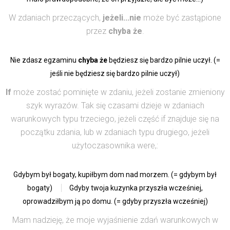
W zdaniach przeczących,
jeżeli...nie
może być zastąpione
przez
chyba że
.
Nie zdasz egzaminu
chyba że
będziesz się bardzo pilnie uczył. (=
jeśli nie będziesz się bardzo pilnie uczył)
If
może zostać pominięte w zdaniu, jeżeli zostanie zmieniony
szyk wyrazów. Tak się czasami dzieje w zdaniach
warunkowych typu trzeciego, jeżeli część if znajduje się na
początku zdania, lub w zdaniach typu drugiego, jeżeli
użyto
czasownika were,
:
Gdybym był bogaty, kupiłbym dom nad morzem. (= gdybym był
bogaty)
Gdyby twoja kuzynka przyszła wcześniej,
oprowadziłbym ją po domu. (= gdyby przyszła wcześniej)
Mam nadzieję, że moje wyjaśnienie zdań warunkowych w