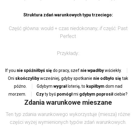
Struktura zdań warunkowych typu trzeciego:
Część główna: would + czas niedokonany;
if
część: Past
Perfect
Przykłady:
If you
nie spóźniłbyś się
do pracy, szef
nie wpadłby
wściekły.
Oni
skończyliby
wcześniej, gdyby spotkanie
nie odbyło się
tak
późno.
Gdybym
wygrał
loterię, to
kupiłbym
dom nad
morzem.
Czy
ty byś
pomógł
mi
gdybym poprosił
ciebie?
Zdania warunkowe mieszane
Ten typ zdania warunkowego wykorzystuje (miesza) różne
części wyżej wymienionych typów zdań warunkowych.