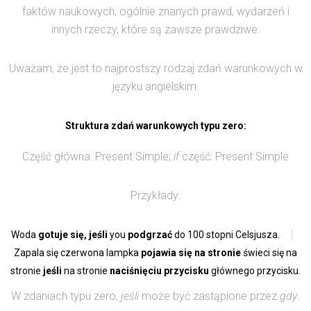
faktów naukowych, ogólnie znanych prawd, wydarzeń i
innych rzeczy, które są zawsze prawdziwe.
Uważam, że jest to najprostszy rodzaj zdań warunkowych w
języku angielskim.
Struktura zdań warunkowych typu zero:
Część główna: Present Simple;
if
część: Present Simple
Przykłady:
Woda
gotuje się, jeśli
you
podgrzać
do 100 stopni Celsjusza.
Zapala się czerwona lampka
pojawia się na stronie
świeci się na
stronie
jeśli
na stronie
naciśnięciu przycisku
głównego przycisku.
W zdaniach typu zero,
jeśli
może być zastąpione przez
gdy
.