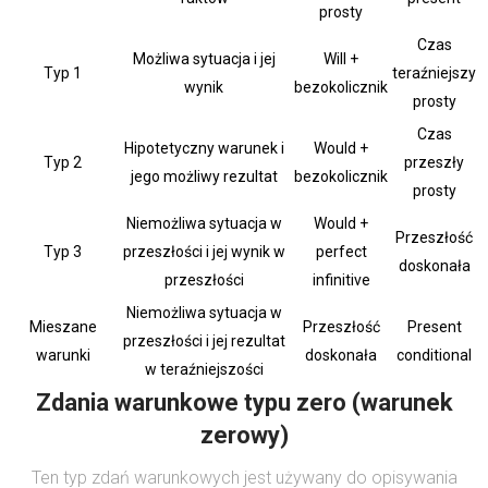
prosty
Czas
Możliwa sytuacja i jej
Will +
Typ 1
teraźniejszy
wynik
bezokolicznik
prosty
Czas
Hipotetyczny warunek i
Would +
Typ 2
przeszły
jego możliwy rezultat
bezokolicznik
prosty
Niemożliwa sytuacja w
Would +
Przeszłość
Typ 3
przeszłości i jej wynik w
perfect
doskonała
przeszłości
infinitive
Niemożliwa sytuacja w
Mieszane
Przeszłość
Present
przeszłości i jej rezultat
warunki
doskonała
conditional
w teraźniejszości
Zdania warunkowe typu zero (warunek
zerowy)
Ten typ zdań warunkowych jest używany do opisywania