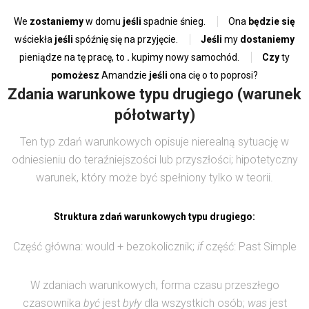
We
zostaniemy
w domu
jeśli
spadnie śnieg.
Ona
będzie się
wściekła
jeśli
spóźnię się na przyjęcie.
Jeśli
my
dostaniemy
pieniądze na tę pracę, to
.
kupimy nowy samochód.
Czy
ty
pomożesz
Amandzie
jeśli
ona cię o to poprosi?
Zdania warunkowe typu drugiego (warunek
półotwarty)
Ten typ zdań warunkowych opisuje nierealną sytuację w
odniesieniu do teraźniejszości lub przyszłości; hipotetyczny
warunek, który może być spełniony tylko w teorii.
Struktura zdań warunkowych typu drugiego:
Część główna: would + bezokolicznik;
if
część: Past Simple
W zdaniach warunkowych, forma czasu przeszłego
czasownika
być
jest
były
dla wszystkich osób;
was
jest