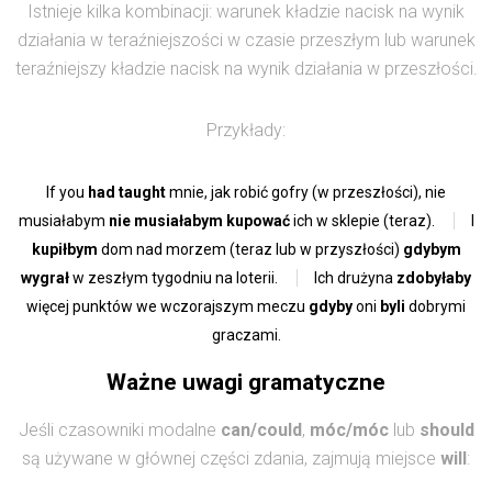
Istnieje kilka kombinacji: warunek kładzie nacisk na wynik
działania w teraźniejszości w czasie przeszłym lub warunek
teraźniejszy kładzie nacisk na wynik działania w przeszłości.
Przykłady:
If you
had taught
mnie, jak robić gofry (w przeszłości), nie
musiałabym
nie musiałabym kupować
ich w sklepie (teraz).
I
kupiłbym
dom nad morzem (teraz lub w przyszłości)
gdybym
wygrał
w zeszłym tygodniu na loterii.
Ich drużyna
zdobyłaby
więcej punktów we wczorajszym meczu
gdyby
oni
byli
dobrymi
graczami.
Ważne uwagi gramatyczne
Jeśli czasowniki modalne
can/could
,
móc/móc
lub
should
są używane w głównej części zdania, zajmują miejsce
will
: