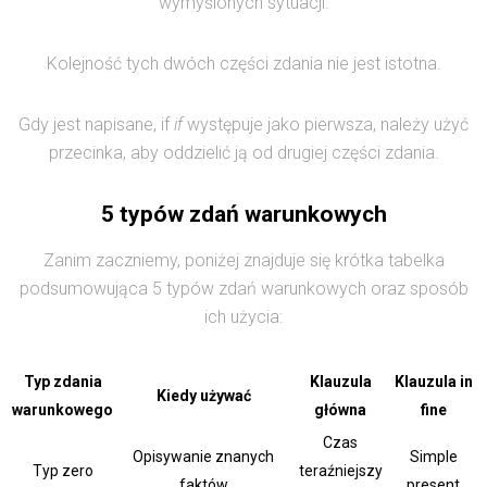
wymyślonych sytuacji.
Kolejność tych dwóch części zdania nie jest istotna.
Gdy jest napisane, if
if
występuje jako pierwsza, należy użyć
przecinka, aby oddzielić ją od drugiej części zdania.
5 typów zdań warunkowych
Zanim zaczniemy, poniżej znajduje się krótka tabelka
podsumowująca 5 typów zdań warunkowych oraz sposób
ich użycia:
Typ zdania
Klauzula
Klauzula in
Kiedy używać
warunkowego
główna
fine
Czas
Opisywanie znanych
Simple
Typ zero
teraźniejszy
faktów
present