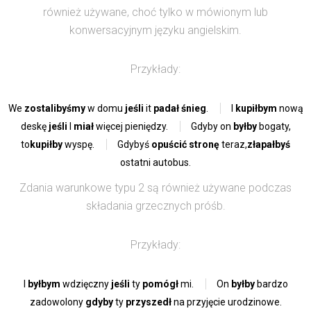
również używane, choć tylko w mówionym lub
konwersacyjnym języku angielskim.
Przykłady:
We
zostalibyśmy
w domu
jeśli
it
padał śnieg
.
I
kupiłbym
nową
deskę
jeśli
I
miał
więcej pieniędzy.
Gdyby on
byłby
bogaty,
to
kupiłby
wyspę.
Gdybyś
opuścić stronę
teraz,
złapałbyś
ostatni autobus.
Zdania warunkowe typu 2 są również używane podczas
składania grzecznych próśb.
Przykłady:
I
byłbym
wdzięczny
jeśli
ty
pomógł
mi.
On
byłby
bardzo
zadowolony
gdyby
ty
przyszedł
na przyjęcie urodzinowe.