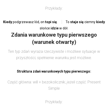
Przykłady:
Kiedy
podgrzewasz lód, on
topi się
.
To
staje się
ciemny
kiedy
słońce
idzie
w dół.
Zdania warunkowe typu pierwszego
(warunek otwarty)
Ten typ zdań wyraża rzeczywiste i możliwe sytuacje w
przyszłości; spełnienie warunku jest możliwe.
Struktura zdań warunkowych typu pierwszego:
Część główna: will + bezokolicznik;
jeżeli
część: Present
Simple
Przykłady: