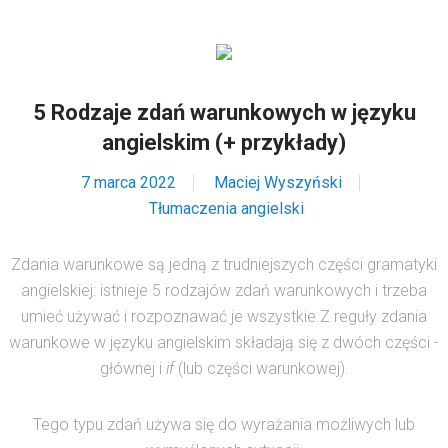
5 Rodzaje zdań warunkowych w języku
angielskim (+ przykłady)
7 marca 2022
Maciej Wyszyński
Tłumaczenia angielski
Zdania warunkowe są jedną z trudniejszych części gramatyki
angielskiej: istnieje 5 rodzajów zdań warunkowych i trzeba
umieć używać i rozpoznawać je wszystkie.Z reguły zdania
warunkowe w języku angielskim składają się z dwóch części -
głównej i
if
(lub części warunkowej).
Tego typu zdań używa się do wyrażania możliwych lub