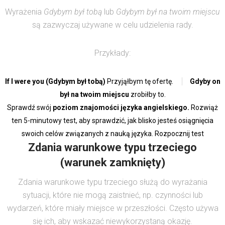
Wyrażenia
Gdybym był tobą
lub
Gdybym był na twoim miejscu
są zazwyczaj używane w celu udzielenia rady.
Przykłady:
If I were you (Gdybym był tobą)
Przyjąłbym tę ofertę.
Gdyby on
był na twoim miejscu
zrobiłby to.
Sprawdź swój
poziom znajomości języka angielskiego.
Rozwiąż
ten 5-minutowy test, aby sprawdzić, jak blisko jesteś osiągnięcia
swoich celów związanych z nauką języka. Rozpocznij test
Zdania warunkowe typu trzeciego
(warunek zamknięty)
Zdania warunkowe typu trzeciego służą do wyrażania
sytuacji, które nie mogą zaistnieć, np. czynności lub
wydarzeń, które miały miejsce w przeszłości. Często używa
się ich, aby wskazać niewykorzystaną okazję.