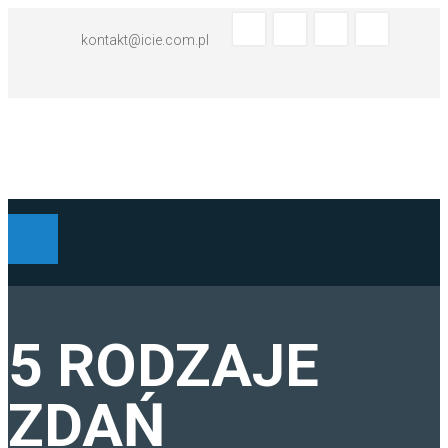
kontakt@icie.com.pl
BIURO TŁUMACZEŃ - ABC
5 RODZAJE
TŁUMACZENIA HISZPAŃSKI
ZDAŃ
TŁUMACZENIA ANGIELSKI