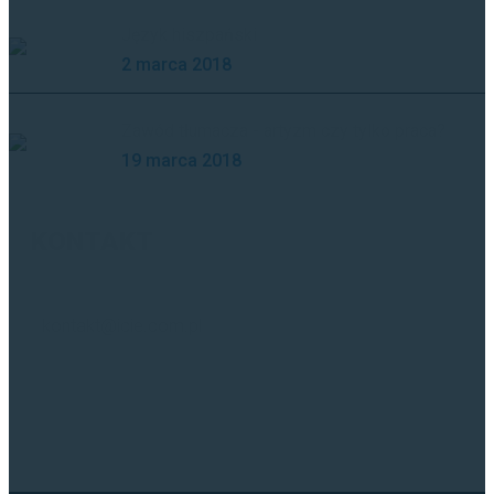
Język hiszpański
2 marca 2018
Zawód tłumacza - artyzm czy tylko praca?
19 marca 2018
KONTAKT
kontakt@icie.com.pl