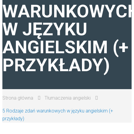
WARUNKOWYC
PRACA TŁUMACZA
W JĘZYKU
ANGIELSKIM (+
PRZYKŁADY)
Strona główna
Tłumaczenia angielski
5 Rodzaje zdań warunkowych w języku angielskim (+
przykłady)