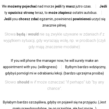
We
możemy pojechać
nad morze
jeśli
ty
masz
jutro czas.
Jeśli
ty
opuścisz stronę
teraz, to
może złapiesz
ostatni autobus.
Jeśli
you
chcesz zdać
egzamin, powinieneś
powinieneś
uczyć się
znacznie pilniej.
Słowa
będą
i
would
nie są zwykle używane w zdaniach
if
z
wyjątkiem sytuacji, gdy wyrażają wolę, np. w prośbach (czyli
gdy mają znaczenie modalne):
If you will phone the manager now, he will surely make an
appointment with you. (willingness)
Byłbym bardzo wdzięczny,
gdybyś pomógł mi w odrabianiu lekcji. (bardzo uprzejma prośba)
Słowo
should
w
if
może oznaczać "if perhaps" lub "by any
chance".
Byłabym bardzo szczęśliwa, gdyby on pojawił się na przyjęciu. (Jest
mało prawdopodobne, że on przyjdzie, ale być może...)