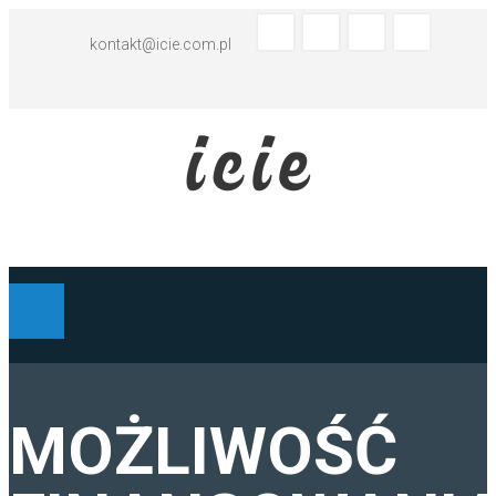
kontakt@icie.com.pl
BIURO TŁUMACZEŃ - ABC
MOŻLIWOŚĆ
TŁUMACZENIA HISZPAŃSKI