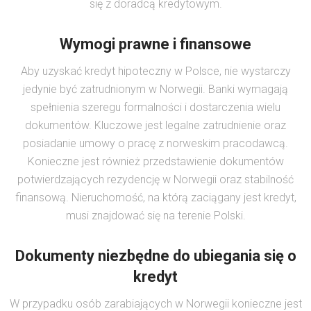
się z doradcą kredytowym.
Wymogi prawne i finansowe
Aby uzyskać kredyt hipoteczny w Polsce, nie wystarczy
jedynie być zatrudnionym w Norwegii. Banki wymagają
spełnienia szeregu formalności i dostarczenia wielu
dokumentów. Kluczowe jest legalne zatrudnienie oraz
posiadanie umowy o pracę z norweskim pracodawcą.
Konieczne jest również przedstawienie dokumentów
potwierdzających rezydencję w Norwegii oraz stabilność
finansową. Nieruchomość, na którą zaciągany jest kredyt,
musi znajdować się na terenie Polski.
Dokumenty niezbędne do ubiegania się o
kredyt
W przypadku osób zarabiających w Norwegii konieczne jest