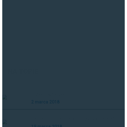
Biuro tłumaczeń - ABC
Tłumaczenia hiszpański
Tłumaczenia angielski
Praca tłumacza
NA TOPIE
Język hiszpański
2 marca 2018
Zawód tłumacza - artyzm czy tylko praca?
19 marca 2018