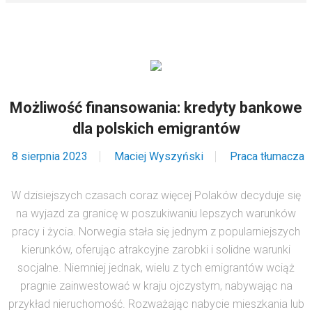
Możliwość finansowania: kredyty bankowe
dla polskich emigrantów
8 sierpnia 2023
Maciej Wyszyński
Praca tłumacza
W dzisiejszych czasach coraz więcej Polaków decyduje się
na wyjazd za granicę w poszukiwaniu lepszych warunków
pracy i życia. Norwegia stała się jednym z popularniejszych
kierunków, oferując atrakcyjne zarobki i solidne warunki
socjalne. Niemniej jednak, wielu z tych emigrantów wciąż
pragnie zainwestować w kraju ojczystym, nabywając na
przykład nieruchomość. Rozważając nabycie mieszkania lub