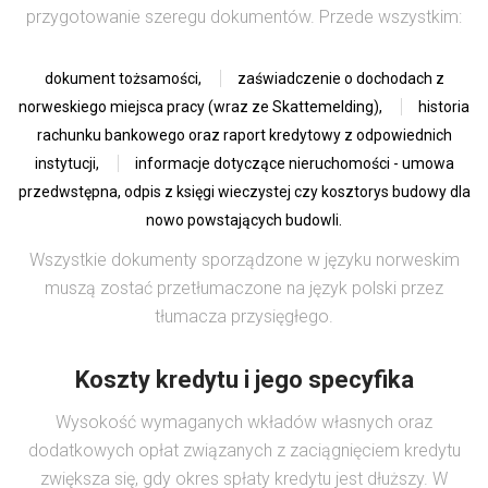
przygotowanie szeregu dokumentów. Przede wszystkim:
dokument tożsamości,
zaświadczenie o dochodach z
norweskiego miejsca pracy (wraz ze Skattemelding),
historia
rachunku bankowego oraz raport kredytowy z odpowiednich
instytucji,
informacje dotyczące nieruchomości - umowa
przedwstępna, odpis z księgi wieczystej czy kosztorys budowy dla
nowo powstających budowli.
Wszystkie dokumenty sporządzone w języku norweskim
muszą zostać przetłumaczone na język polski przez
tłumacza przysięgłego.
Koszty kredytu i jego specyfika
Wysokość wymaganych wkładów własnych oraz
dodatkowych opłat związanych z zaciągnięciem kredytu
zwiększa się, gdy okres spłaty kredytu jest dłuższy. W