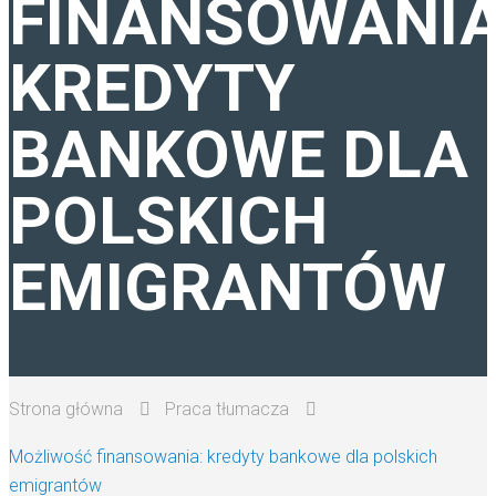
FINANSOWANIA
TŁUMACZENIA ANGIELSKI
KREDYTY
PRACA TŁUMACZA
BANKOWE DLA
POLSKICH
EMIGRANTÓW
Strona główna
Praca tłumacza
Możliwość finansowania: kredyty bankowe dla polskich
emigrantów