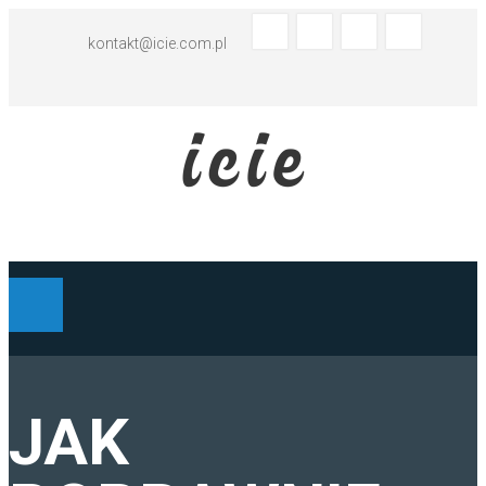
kontakt@icie.com.pl
BIURO TŁUMACZEŃ - ABC
JAK
TŁUMACZENIA HISZPAŃSKI