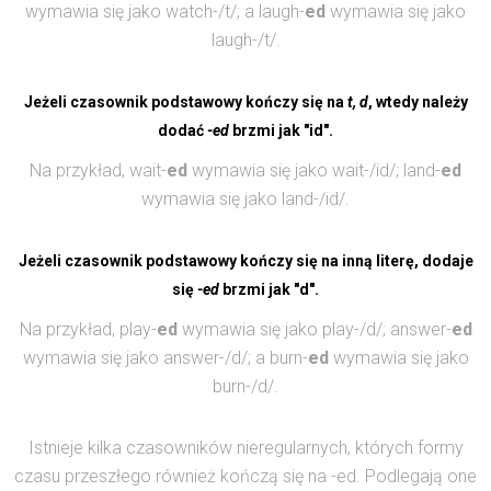
wymawia się jako watch-/t/; a laugh-
ed
wymawia się jako
laugh-/t/.
Jeżeli czasownik podstawowy kończy się na
t, d
, wtedy należy
dodać
-ed
brzmi jak "id".
Na przykład, wait-
ed
wymawia się jako wait-/id/; land-
ed
wymawia się jako land-/id/.
Jeżeli czasownik podstawowy kończy się na inną literę, dodaje
się
-ed
brzmi jak "d".
Na przykład, play-
ed
wymawia się jako play-/d/; answer-
ed
wymawia się jako answer-/d/; a burn-
ed
wymawia się jako
burn-/d/.
Istnieje kilka czasowników nieregularnych, których formy
czasu przeszłego również kończą się na -ed. Podlegają one