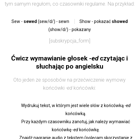
tym samym regułom, co czasowniki regularne. Na przykład:
Sew -
sewed
(sew/d/) - sewn
Show - pokazać
showed
(show/d/) - pokazany
[subskrypcja_form]
Ćwicz wymawianie głosek
-ed
czytając i
słuchając po angielsku
Oto jeden ze sposobów na przećwiczenie wymowy
końcówki
-ed
końcówki:
Wydrukuj tekst, w którym jest wiele słów z końcówką
-ed
końcówką.
Przy każdym czasowniku zanotuj, jak należy wymawiać
końcówkę
-ed
końcówkę.
Znajdź nagranie audio z tekstem (polecam skorzystanie z