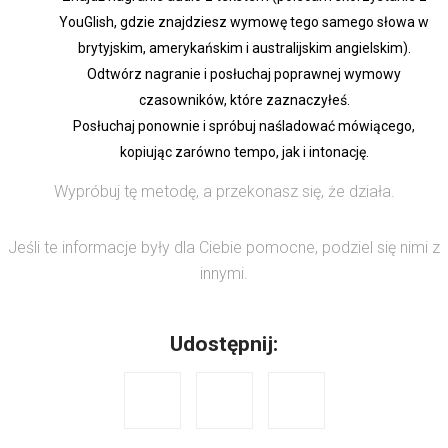
YouGlish, gdzie znajdziesz wymowę tego samego słowa w
brytyjskim, amerykańskim i australijskim angielskim).
Odtwórz nagranie i posłuchaj poprawnej wymowy
czasowników, które zaznaczyłeś.
Posłuchaj ponownie i spróbuj naśladować mówiącego,
kopiując zarówno tempo, jak i intonację.
Wypróbuj tę metodę, a przekonasz się, że działa.
Jeśli te informacje były dla Ciebie pomocne, podziel się nimi z
innymi.
Udostępnij: