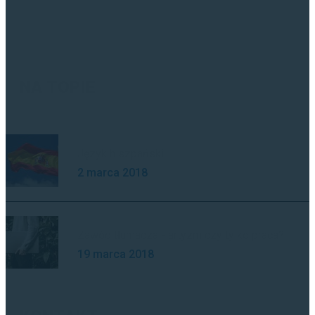
Tłumaczenia angielski
Praca tłumacza
NA TOPIE
Język hiszpański
2 marca 2018
Zawód tłumacza - artyzm czy tylko praca?
19 marca 2018