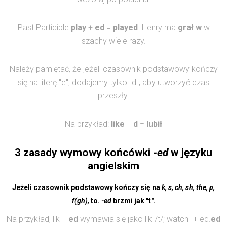
Past Participle
play
+
ed
=
played
.
Henry ma
grał w
w
szachy wiele razy.
Należy pamiętać, że jeżeli czasownik podstawowy kończy
się na literę "e", dodajemy tylko "d", aby utworzyć czas
przeszły.
Na przykład:
like
+
d
=
lubił
3 zasady wymowy końcówki
-ed
w języku
angielskim
Jeżeli czasownik podstawowy kończy się na
k, s, ch, sh, the, p,
f(gh),
to.
-ed
brzmi jak "t".
Na przykład, lik +
ed
wymawia się jako lik-/t/; watch- + ed.
ed