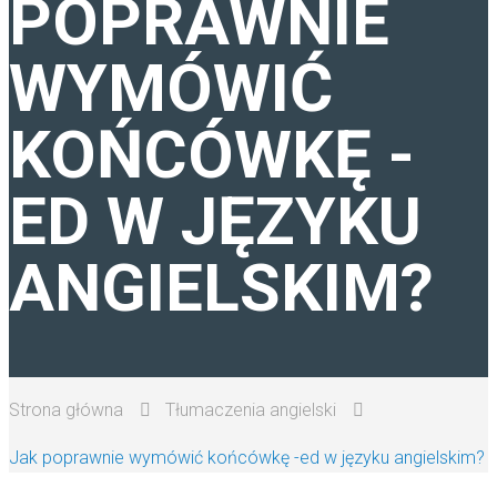
POPRAWNIE
TŁUMACZENIA ANGIELSKI
WYMÓWIĆ
PRACA TŁUMACZA
KOŃCÓWKĘ -
ED W JĘZYKU
ANGIELSKIM?
Strona główna
Tłumaczenia angielski
Jak poprawnie wymówić końcówkę -ed w języku angielskim?