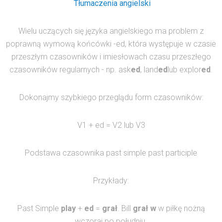
Tłumaczenia angielski
Wielu uczących się języka angielskiego ma problem z
poprawną wymową końcówki -ed, która występuje w czasie
przeszłym czasowników i imiesłowach czasu przeszłego
czasowników regularnych - np. ask
ed
, land
ed
lub explor
ed
.
Dokonajmy szybkiego przeglądu form czasowników:
V
1
+ ed = V
2
lub V
3
Podstawa czasownika
past simple past participle
Przykłady:
Past Simple
play
+
ed
=
grał
.
Bill
grał w
w piłkę nożną
wczoraj po południu.