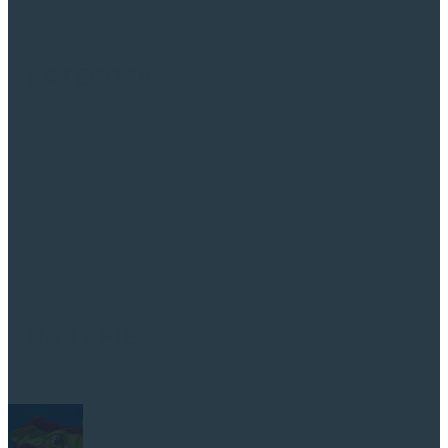
KATEGORIE
Biuro tłumaczeń - ABC
Tłumaczenia hiszpański
Tłumaczenia angielski
Praca tłumacza
NA TOPIE
Język hiszpański