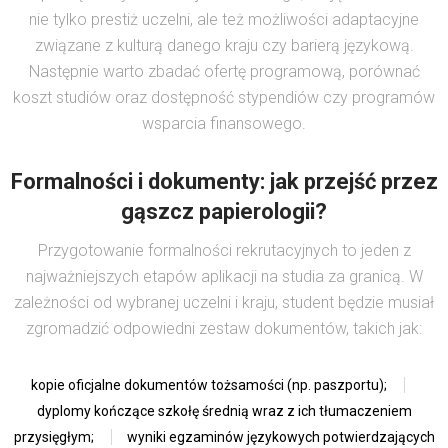
nie tylko prestiż uczelni, ale też możliwości adaptacyjne
związane z kulturą danego kraju czy barierą językową.
Następnie warto zbadać ofertę programową, porównać
koszt studiów oraz dostępność stypendiów czy programów
wsparcia finansowego.
Formalności i dokumenty: jak przejść przez
gąszcz papierologii?
Przygotowanie formalności rekrutacyjnych to jeden z
najważniejszych etapów aplikacji na studia za granicą. W
zależności od wybranej uczelni i kraju, student będzie musiał
zgromadzić odpowiedni zestaw dokumentów, takich jak:
kopie oficjalne dokumentów tożsamości (np. paszportu);
dyplomy kończące szkołę średnią wraz z ich tłumaczeniem
przysięgłym;
wyniki egzaminów językowych potwierdzających