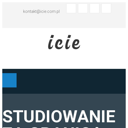
kontakt@icie.com.pl
BIURO TŁUMACZEŃ - ABC
STUDIOWANIE
TŁUMACZENIA HISZPAŃSKI