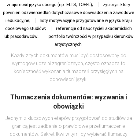
znajomość języka obcego (np. IELTS, TOEFL);
życiorys, który
powinien odzwierciedlać dotychczasowe doświadczenia zawodowe
i edukacyjne;
listy motywacyjne przygotowane w języku kraju
docelowego studiów;
referencje od nauczycieli akademickich
lub pracodawców;
portfolio twórczości w przypadku kierunków
artystycznych.
Każdy z tych dokumentów musi być dostosowany do
wymogów uczelni zagranicznych, często oznacza to
konieczność wykonania tłumaczeń przysięgłych na
odpowiedni język.
Tłumaczenia dokumentów: wyzwania i
obowiązki
Jednym z kluczowych etapów przygotowań do studiów za
granicą jest zadbanie o prawidłowe przetłumaczenie
dokumentów. Sekret tkwi w tym, by wybierać tłumaczy