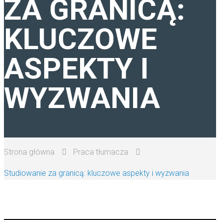
ZA GRANICĄ:
TŁUMACZENIA ANGIELSKI
KLUCZOWE
PRACA TŁUMACZA
ASPEKTY I
WYZWANIA
Strona główna
Praca tłumacza
Studiowanie za granicą: kluczowe aspekty i wyzwania