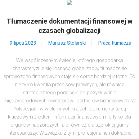
Tłumaczenie dokumentacji finansowej w
czasach globalizacji
9 lipca 2023
Mariusz Stolarski
Praca tłumacza
We współczesnym świecie, którego gospodarka
charakteryzuje się rosnącą globalizacją, tłumaczenie
sprawozdań finansowych staje się coraz bardziej istotne. To
nie tylko kwestia przepisów prawnych, ale również
strategicznego podejścia do pozyskiwania
międzynarodowych inwestorów i partnerów biznesowych. W
Polsce, jak i w wielu innych krajach, dokumenty te są
kluczowym źródłem informacji finansowych nie tylko dla
organów nadzorczych, ale również dla szerokiej gamy
interesariuszy. W związku z tym, profesjonalne i dokładne