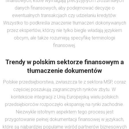
finansowych, które wymagają precyzyjnych i zrozumiałych
danych finansowych, aby podejmować decyzje o
ewentualnych transakcjach czy udzielaniu kredytów.
Wszystko to podkreśla znaczenie tłumaczeń dokonywanych
przez ekspertów, którzy nie tylko biegle władają językiem
obcym, ale także rozumieją specyfikę terminologii
finansowej.
Trendy w polskim sektorze finansowym a
tłumaczenie dokumentów
Polskie przedsiębiorstwa, zwłaszcza te z sektora MŚP, coraz
częściej poszukują zagranicznych rynków zbytu. W
kontekście integracji z Unią Europejską wielu polskich
przedsiębiorców rozpoczęło ekspansję na rynki zachodnie.
Niezwykle istotnym aspektem tego procesu jest
przygotowanie pełnej dokumentacji finansowej w językach,
które są najbardziej popularne wśród partnerów biznesowych