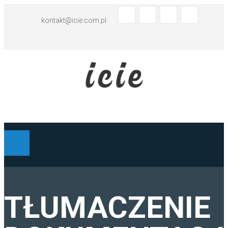
kontakt@icie.com.pl
BIURO TŁUMACZEŃ - ABC
TŁUMACZENIE
TŁUMACZENIA HISZPAŃSKI