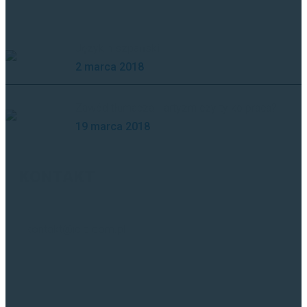
Język hiszpański
2 marca 2018
Zawód tłumacza - artyzm czy tylko praca?
19 marca 2018
KONTAKT
kontakt@icie.com.pl