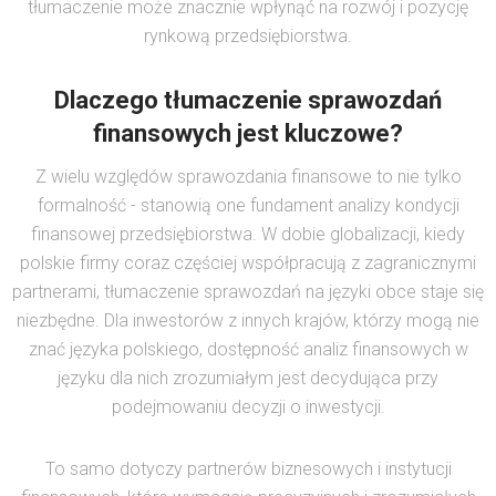
tłumaczenie może znacznie wpłynąć na rozwój i pozycję
rynkową przedsiębiorstwa.
Dlaczego tłumaczenie sprawozdań
finansowych jest kluczowe?
Z wielu względów sprawozdania finansowe to nie tylko
formalność - stanowią one fundament analizy kondycji
finansowej przedsiębiorstwa. W dobie globalizacji, kiedy
polskie firmy coraz częściej współpracują z zagranicznymi
partnerami, tłumaczenie sprawozdań na języki obce staje się
niezbędne. Dla inwestorów z innych krajów, którzy mogą nie
znać języka polskiego, dostępność analiz finansowych w
języku dla nich zrozumiałym jest decydująca przy
podejmowaniu decyzji o inwestycji.
To samo dotyczy partnerów biznesowych i instytucji